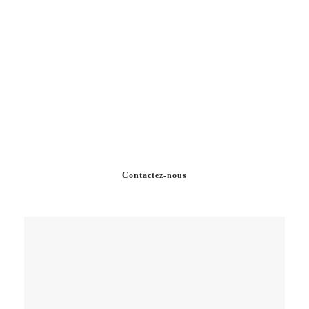
633 Rue Saint Georges
Saint-Jérôme, QC J7Z 5C2
(450) 436-3222
FAX: 450-436-5311
info@cliniquedentairervb.com
Contactez-nous