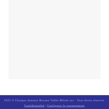
2025 © Clinique dentaire Roxane Vallée-Bélisle inc - Tous droits réservés.
Confidentialité
|
Configurer le consentement